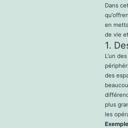
Dans cet
qu’offre
en metta
de vie e
1. De
L’un des
périphér
des espa
beaucoup
différen
plus gran
les opér
Exemple