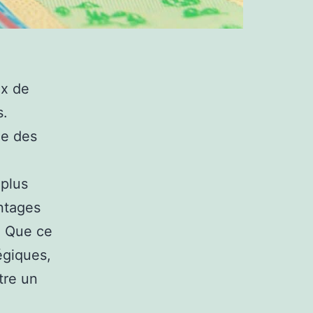
ix de
s.
me des
 plus
ntages
. Que ce
égiques,
tre un