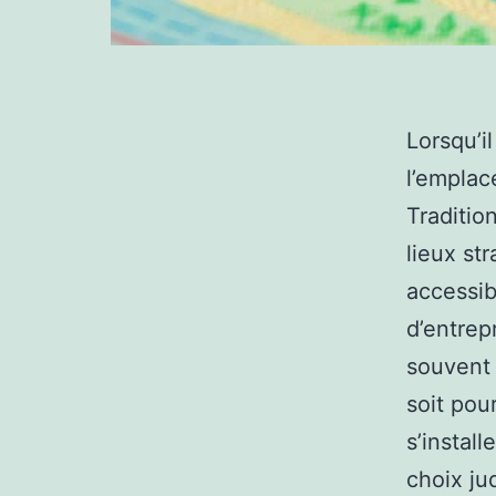
Lorsqu’i
l’emplac
Traditio
lieux st
accessib
d’entrep
souvent
soit pou
s’instal
choix ju