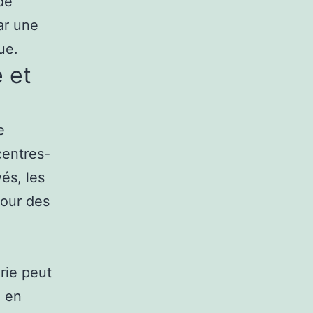
de
ar une
ue.
 et
e
centres-
vés, les
pour des
rie peut
u en