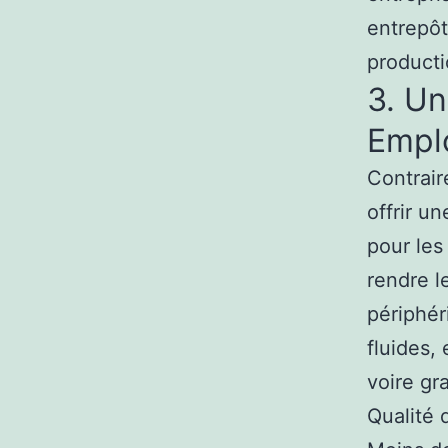
entrepôt
producti
3. Un
Emplo
Contrair
offrir u
pour les
rendre l
périphér
fluides,
voire gra
Qualité 