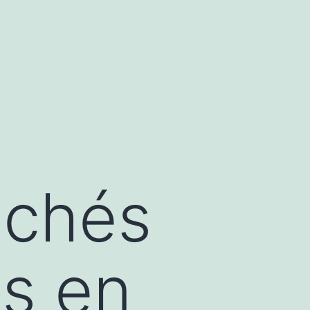
achés
s en