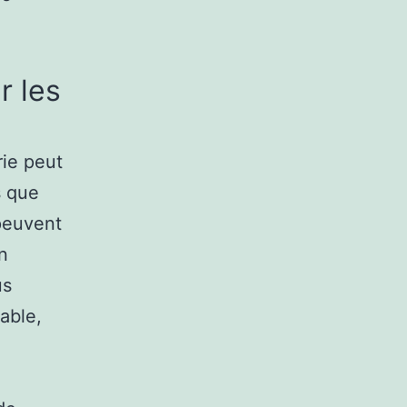
r les
rie peut
s que
 peuvent
n
us
able,