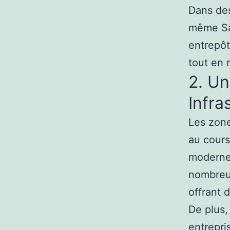
Dans des
même Sai
entrepôt
tout en 
2. Un
Infra
Les zon
au cours
modernes
nombreux
offrant d
De plus,
entrepri