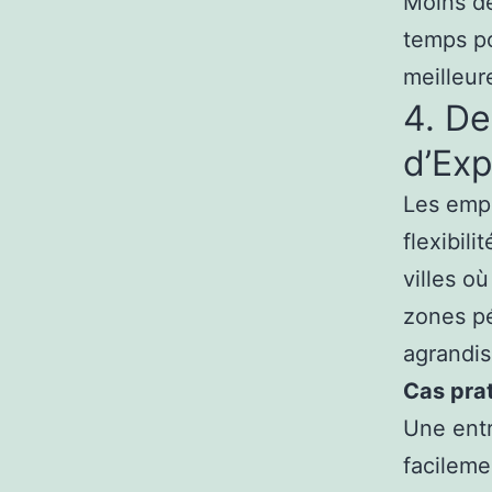
Moins de
temps po
meilleur
4. De
d’Ex
Les empl
flexibil
villes où
zones pé
agrandis
Cas prat
Une ent
facileme