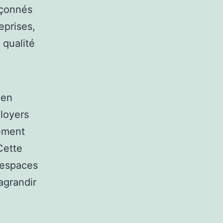
pçonnés
eprises,
 qualité
 en
 loyers
lement
Cette
 espaces
’agrandir