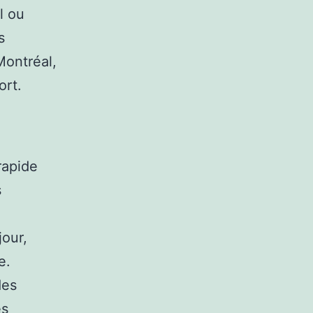
l ou
s
Montréal,
ort.
rapide
s
jour,
e.
des
es