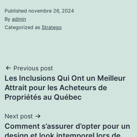
Published
novembre 26, 2024
By
admin
Categorized as
Stratego
Navigation
Previous post
Les Inclusions Qui Ont un Meilleur
de
Attrait pour les Acheteurs de
l'article
Propriétés au Québec
Next post
Comment s’assurer d’opter pour un
design et look intemporel lors de